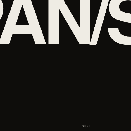
AN/
HOUSE