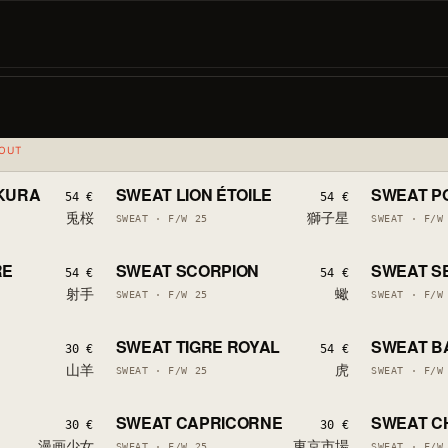
Marqué en Occitanie
ODIAQUE
TOUT
LOW STOCK
1 LEFT
LOW STOCK
1 LEFT
AKURA
SWEAT LION ÉTOILE
SWEAT PO
LAST PIECES
LAST PIECE
54 €
54 €
兎桜
獅子星
SWEAT · F/W 25
SWEAT · F/W
LOW STOCK
1 LEFT
LOW STOCK
1 LEFT
RE
SWEAT SCORPION
SWEAT S
LAST PIECES
LAST PIECE
54 €
54 €
射手
蠍
SWEAT · F/W 25
SWEAT · F/W
LOW STOCK
1 LEFT
LOW STOCK
1 LEFT
SWEAT TIGRE ROYAL
SWEAT B
LAST PIECES
LAST PIECE
30 €
54 €
山羊
虎
SWEAT · F/W 25
SWEAT · F/W
LOW STOCK
1 LEFT
LOW STOCK
1 LEFT
SWEAT CAPRICORNE
SWEAT C
LAST PIECES
LAST PIECE
30 €
30 €
漫画少女
東京市場
SWEAT · F/W 25
SWEAT · F/W