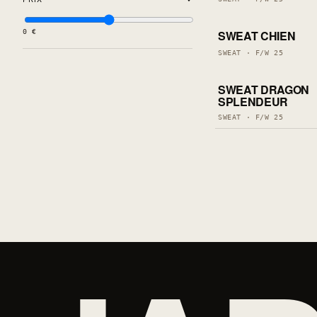
1 LEFT
0 €
SWEAT CHIEN
LAST PIECES
SWEAT · F/W 25
1 LEFT
SWEAT DRAGON
LAST PIECES
SPLENDEUR
SWEAT · F/W 25