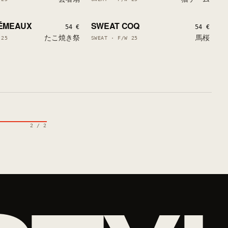
LOW STOCK
1 LEFT
LOW STOCK
ÉMEAUX
SWEAT COQ
S
LAST PIECES
54 €
54 €
たこ焼き祭
馬桜
 25
SWEAT · F/W 25
2 / 2