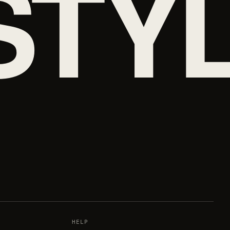
STY
HELP