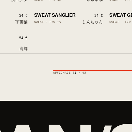
LOW STOCK
1 LEFT
LOW STOCK
1 LEFT
SWEAT SANGLIER
SWEAT G
LAST PIECES
LAST PIECE
54 €
54 €
宇宙猫
しんちゃん
SWEAT · F/W 25
SWEAT · F/W
LOW STOCK
54 €
龍輝
AFFICHAGE
45
/ 45