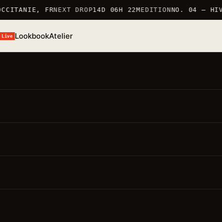
CCITANIE, FR
NEXT DROP
14D 06H 22M
EDITION
NO. 04 — HIV
Lookbook
Atelier
Live
DU
UE
45 LIVE
店
FR
仏