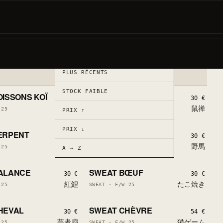
Prochain drop
FILTRES
FEATURED
PLUS RÉCENTS
LOW STOCK
1 LEFT
LOW STOCK
STOCK FAIBLE
ISSONS KOÏ
SWEAT RAT
S
LAST PIECES
54 €
30 €
錦鯉
鼠禅
 25
SWEAT · F/W 25
PRIX ↑
LOW STOCK
1 LEFT
LOW STOCK
PRIX ↓
ERPENT
SWEAT VERSEAU
S
LAST PIECES
54 €
30 €
牛
野馬
 25
SWEAT · F/W 25
A → Z
LOW STOCK
1 LEFT
LOW STOCK
ALANCE
SWEAT BŒUF
S
LAST PIECES
30 €
30 €
紅鯉
たこ焼き
 25
SWEAT · F/W 25
LOW STOCK
1 LEFT
LOW STOCK
HEVAL
SWEAT CHÈVRE
S
LAST PIECES
30 €
54 €
芸者扇
猫ゲーム
 25
SWEAT · F/W 25