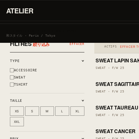
Références actives
Drop en cours
ATELIER
|
TOUT
ACCESSOIRE
SWEAT
TSHIRT
SIGNE DU Z
45
SE CONNECTER / CRÉER UN COMPTE
和スタイル · Paris / Tokyo
FILTRES
絞り込み
EFFACER
ACTIFS
EFFACER 
1 LEFT
SWEAT LAPIN S
LAST PIECES
TYPE
SWEAT · F/W 25
ACCESSOIRE
1 LEFT
SWEAT
SWEAT SAGITTAI
LAST PIECES
TSHIRT
SWEAT · F/W 25
1 LEFT
TAILLE
SWEAT TAUREAU
LAST PIECES
XS
S
M
L
XL
SWEAT · F/W 25
1 LEFT
XXL
SWEAT CANCER
LAST PIECES
PRIX
SWEAT · F/W 25