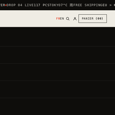
ER
DROP 04 LIVE
117 PCS
TOKYO
7°C 雨
FREE SHIPPING
EU > €
FR
EN
PANIER
(00)
35.6762° N · 139.6503° E — TYO
Zodiaque japonais (干支) : chaque pièce célèbre un
signe — du rat au sanglier — au graphisme minimaliste.
T-shirts et sweats édités en petites séries et marqués à
la main en Occitanie. Trouvez le vôtre, ou offrez celui
d’un proche.
14d
日