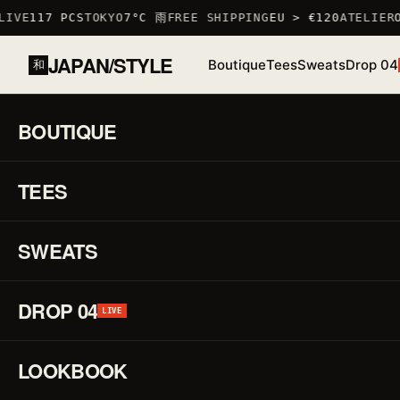
IVE
117 PCS
TOKYO
7°C 雨
FREE SHIPPING
EU > €120
ATELIER
O
JAPAN/STYLE
Boutique
Tees
Sweats
Drop 04
和
BOUTIQUE
ACCUEIL
/
BOUTIQUE
SIGNE 
TEES
ZODIAQ
SWEATS
DROP 04
LIVE
LOOKBOOK
45
04
品
号