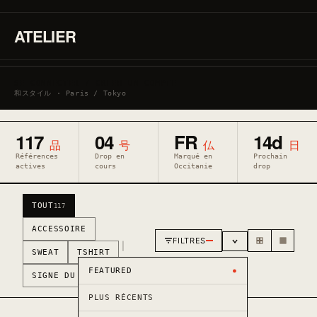
tou
de
ATELIER
mo
THE/SHOP
un 
un
mat
SE CONNECTER / CRÉER UN COMPTE
店
un 
和スタイル · Paris / Tokyo
117
04
FR
14d
品
号
仏
日
Références
Drop en
Marqué en
Prochain
actives
cours
Occitanie
drop
TOUT
117
ACCESSOIRE
FILTRES
|
SWEAT
TSHIRT
FEATURED
SIGNE DU ZODIAQUE
PLUS RÉCENTS