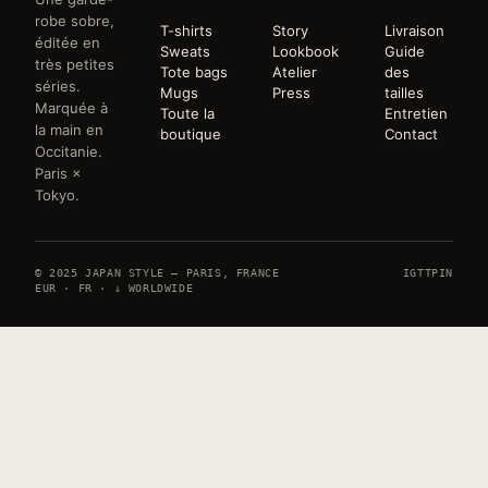
robe sobre,
T-shirts
Story
Livraison
éditée en
Sweats
Lookbook
Guide
très petites
Tote bags
Atelier
des
séries.
Mugs
Press
tailles
Marquée à
Toute la
Entretien
la main en
boutique
Contact
Occitanie.
Paris ×
Tokyo.
© 2025 JAPAN STYLE — PARIS, FRANCE
IG
TT
PIN
EUR · FR · ↓ WORLDWIDE