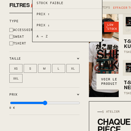
STOCK FAIBLE
FILTRES
絞り込み
EFFACER
ACTIFS
EFFACER 
PRIX ↑
L
TYPE
DROP
P
LOW
PRIX ↓
1
04 ·
STOCK
ACCESSOIRE
LEF
F/W
25
A → Z
SWEAT
T-
T-
TSHIRT
KU
SHIRT
TSH
TAKO
TAILLE
L
1
XS
S
M
L
XL
P
LEF
XXL
VOIR LE
T-
PRODUIT →
NE
TSH
PRIX
0 €
§ ATELIER
CHAQUE
PIÈCE,