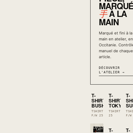
MARQU
À LA
手
MAIN
Marqué et fini à la
main en atelier, en
Occitanie. Contrôl
manuel de chaque
article.
DÉCOUVRIR
L'ATELIER →
1
LOW
1
LOW
1
LEFT
STOCK
LEFT
STOCK
LEF
T-
T-
T-
LAST
LAST
L
30
30
PIECES
PIECES
P
SHIRT
SHIRT
SH
€
€
BUSHI
TOKYO
SU
TSHIRT ·
TSHIRT · F/W
TSH
F/W 25
25
1
LOW
F/W
1
LEFT
STOCK
LEF
1
LOW
LEFT
STOCK
T-
T-
LAST
LAST
L
30