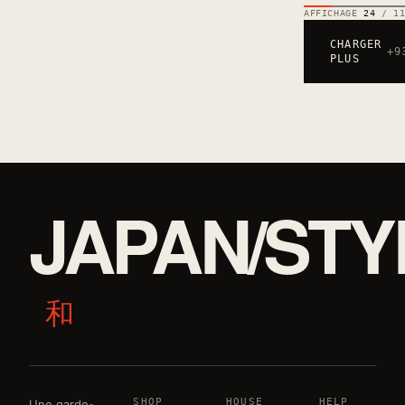
AFFICHAGE
24
/ 11
CHARGER
+9
PLUS
JAPAN/STY
和
SHOP
HOUSE
HELP
Une garde-