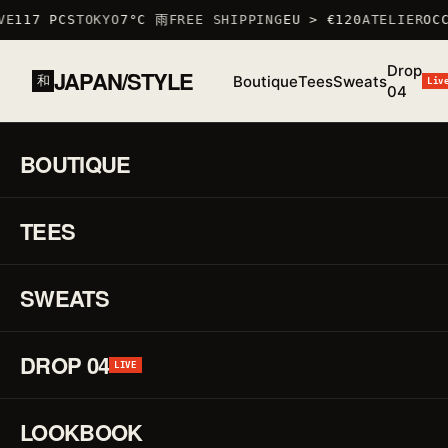
VE
117 PCS
TOKYO
7°C 雨
FREE SHIPPING
EU > €120
ATELIER
OCC
Drop
JAPAN/STYLE
Boutique
Tees
Sweats
和
Liv
04
BOUTIQUE
ACCUEIL
/
BOUTIQUE
35.6762° N · 139.6503° E — TYO
117 LIVE
TEES
Piè
édi
en 
pet
SWEATS
sér
ma
à l
DROP 04
LIVE
en
Occ
Un
LOOKBOOK
ca