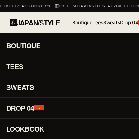
IVE
117 PCS
TOKYO
7°C 雨
FREE SHIPPING
EU > €120
ATELIER
O
JAPAN/STYLE
Boutique
Tees
Sweats
Drop 04
和
ACCUEIL
/
BOUTIQUE
/
TSHIRTS
/
T-SHIRT NEKOMEN
BOUTIQUE
01 / 03
S
TEES
STOCK BAS · 6 RESTANTS
♡
↗
R
F
SWEATS
DROP 04
P
LIVE
LOOKBOOK