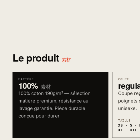
Le produit
素材
MATIÈRE
COUPE
100%
regul
素材
100% coton 190g/m² — sélection
Coupe reg
matière premium, résistance au
poignets c
lavage garantie. Pièce durable
unisexe.
conçue pour durer.
TAILLE
XS · S · 
XL · XXL