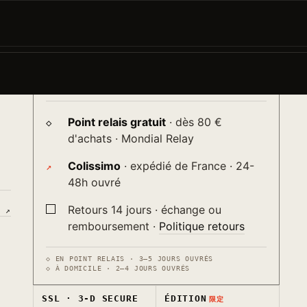
AJOUTER AU PANIER
−
+
→
.
♡
ur
Livraison
送り
Point relais gratuit
· dès 80 €
d'achats · Mondial Relay
Colissimo
· expédié de France · 24-
48h ouvré
Retours 14 jours · échange ou
S ↗
remboursement ·
Politique retours
◇ EN POINT RELAIS · 3–5 JOURS OUVRÉS
◇ À DOMICILE · 2–4 JOURS OUVRÉS
SSL · 3-D SECURE
ÉDITION
限定