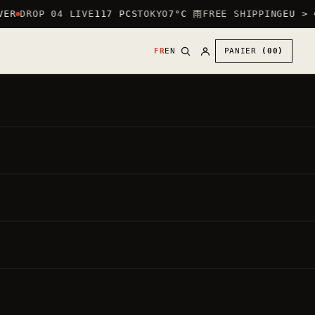
ER
DROP 04 LIVE
117 PCS
TOKYO
7°C 雨
FREE SHIPPING
EU > €
FR
EN
PANIER
(00)
30
€
●
,00
PRIX DIRECT
N
TVA INCLUSE ·
20.00%
PAR DÉFAUT : LOGO CŒUR (POITRINE) +
GRAND LOGO AU DOS.
METTRE LE GRAND LOGO DEVANT —
GRATUIT
Chaque vêtement est fait à la commande.