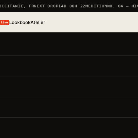
CCITANIE, FR
NEXT DROP
14D 06H 22M
EDITION
NO. 04 — HIV
Lookbook
Atelier
Live
/S 26 · TSHIRT
T-Shirt Nekomen
ÉF. TSHIRT_NEKOMEN · 100% COTON 190G/M² · MARQUÉ E
RANCE
● STOCK BAS · 6 RESTANTS
MARQUÉ EN FRANCE 仏
100% COTON 190G/M²
ÉDITION LIMITÉE
oints forts
要点
Matière · 100% coton 190g/m²
— production soignée,
pièce durable
Coupe · regular
— unisexe, épaule tombante