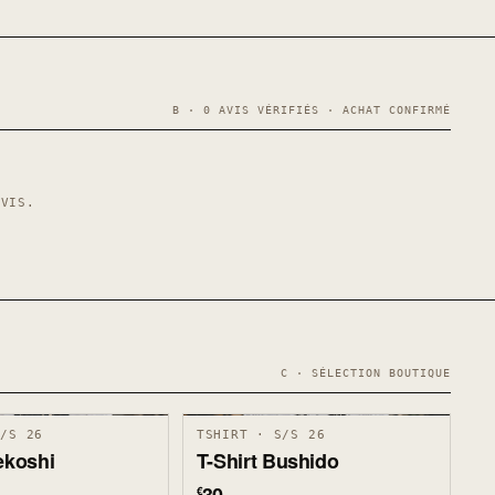
B · 0 AVIS VÉRIFIÉS · ACHAT CONFIRMÉ
AVIS.
C · SÉLECTION BOUTIQUE
S/S 26
TSHIRT · S/S 26
ekoshi
T-Shirt Bushido
€