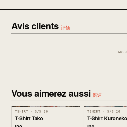
Avis clients
評価
AUCU
Vous aimerez aussi
関連
TSHIRT · S/S 26
TSHIRT · S/S 26
T-Shirt Tako
T-Shirt Kuronek
€
€