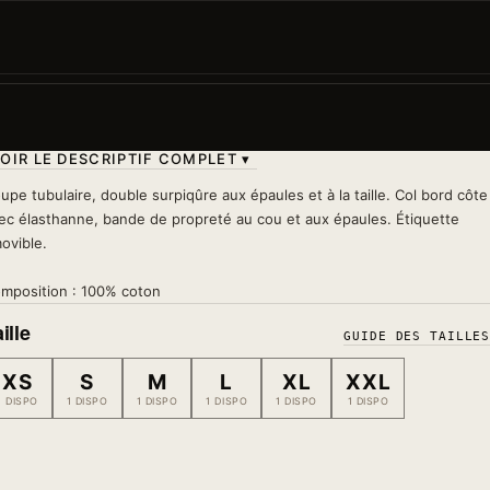
Un chat noir qui se régale d'un bon ramen. C'est
mignon, c'est drôle, c'est toi après une longue journée
Lavage 30°
— à l'envers, sans sèche-linge, sans fer s
le motif
OIR LE DESCRIPTIF COMPLET ▾
upe tubulaire, double surpiqûre aux épaules et à la taille. Col bord côte
ec élasthanne, bande de propreté au cou et aux épaules. Étiquette
ovible.
mposition : 100% coton
ille
GUIDE DES TAILLE
XS
S
M
L
XL
XXL
1 DISPO
1 DISPO
1 DISPO
1 DISPO
1 DISPO
1 DISPO