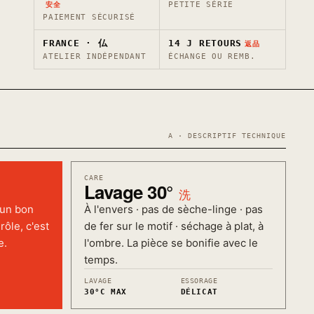
PETITE SÉRIE
安全
PAIEMENT SÉCURISÉ
FRANCE · 仏
14 J RETOURS
返品
ATELIER INDÉPENDANT
ÉCHANGE OU REMB.
A · DESCRIPTIF TECHNIQUE
CARE
n
Lavage 30°
洗
'un bon
À l'envers · pas de sèche-linge · pas
rôle, c'est
de fer sur le motif · séchage à plat, à
e.
l'ombre. La pièce se bonifie avec le
temps.
LAVAGE
ESSORAGE
30°C MAX
DÉLICAT