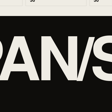
30
30
AN/