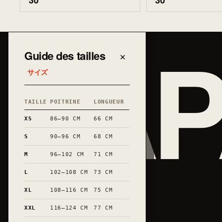
30
30
JAP
Guide des tailles
×
サイズ
TAILLE
POITRINE
LONGUEUR
XS
86–90 CM
66 CM
S
90–96 CM
68 CM
M
96–102 CM
71 CM
L
102–108 CM
73 CM
XL
108–116 CM
75 CM
XXL
116–124 CM
77 CM