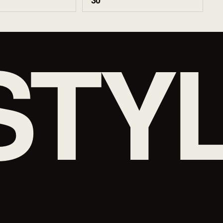
30
STY