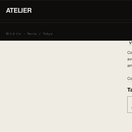
ATELIER
SE CONNECTER / CRÉER UN COMPTE
和スタイル · Paris / Tokyo
V
Co
av
am
Co
Ta