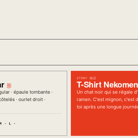
STORY 物語
ar
T-Shirt Nekome
形
ular · épaule tombante ·
Un chat noir qui se régale d
ôtelés · ourlet droit ·
ramen. C'est mignon, c'est d
toi après une longue journé
M · L ·