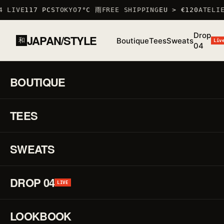
4 LIVE
117 PCS
TOKYO
7°C 雨
FREE SHIPPING
EU > €120
ATELIE
Drop
JAPAN/STYLE
Boutique
Tees
Sweats
和
Liv
04
BOUTIQUE
Accueil
/ Livraison
TEES
LIVRAISON
配送
Chaque pièce part de notre atelier en
SWEATS
Occitanie. Livraison rapide en 48 h, et offerte
dès deux articles.
DROP 04
LIVE
Livraison offerte dès 2 articles
LOOKBOOK