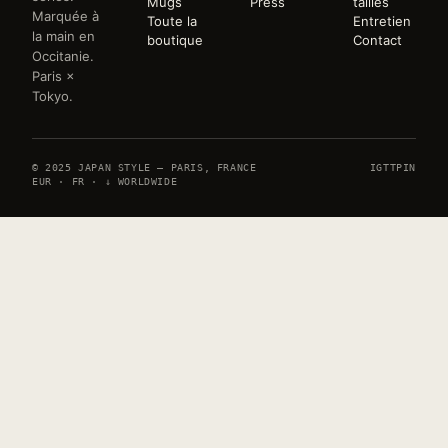
Mugs
Press
tailles
Marquée à
Toute la
Entretien
la main en
boutique
Contact
Occitanie.
Paris ×
Tokyo.
© 2025 JAPAN STYLE — PARIS, FRANCE
IG
TT
PIN
EUR · FR · ↓ WORLDWIDE