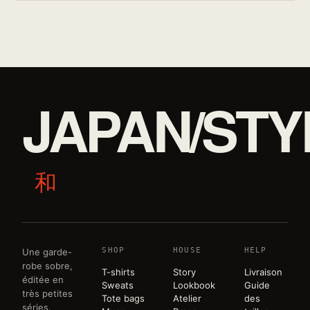
JAPAN/STY
和
SHOP
HOUSE
HELP
Une garde-
robe sobre,
T-shirts
Story
Livraison
éditée en
Sweats
Lookbook
Guide
très petites
Tote bags
Atelier
des
séries.