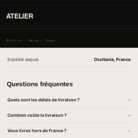
Délai
≈ 48 h après expédition
ATELIER
Frais de livraison
4,90 €
SE CONNECTER / CRÉER UN COMPTE
À partir de 2 articles
Offerte
和スタイル · Paris / Tokyo
Expédié depuis
Occitanie, France
Questions fréquentes
Quels sont les délais de livraison ?
Combien coûte la livraison ?
Vous livrez hors de France ?