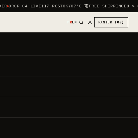
ER
DROP 04 LIVE
117 PCS
TOKYO
7°C 雨
FREE SHIPPING
EU > €
FR
EN
PANIER
(00)
30
€
●
,00
PRIX DIRECT
TVA INCLUSE ·
20.00%
PAR DÉFAUT : LOGO CŒUR (POITRINE) +
GRAND LOGO AU DOS.
METTRE LE GRAND LOGO DEVANT —
GRATUIT
Chaque vêtement est fait à la commande.