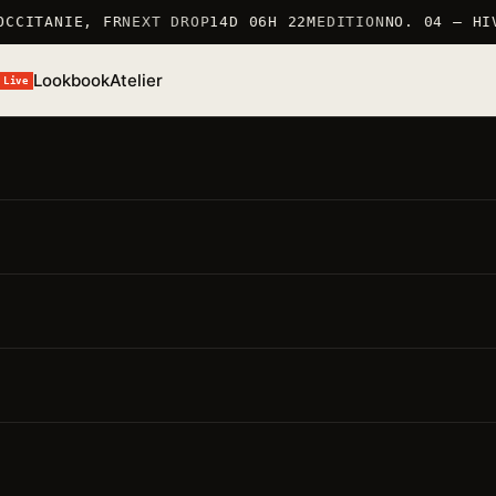
CCITANIE, FR
NEXT DROP
14D 06H 22M
EDITION
NO. 04 — HIV
Lookbook
Atelier
Live
/S 26 · TSHIRT
T-Shirt Bakashiro
ÉF. TSHIRT_BAKASHIRO · 100% COTON 190G/M² · MARQUÉ
N FRANCE
● STOCK BAS · 6 RESTANTS
MARQUÉ EN FRANCE 仏
100% COTON 190G/M²
ÉDITION LIMITÉE
oints forts
要点
Matière · 100% coton 190g/m²
— production soignée,
pièce durable
Coupe · regular
— unisexe, épaule tombante