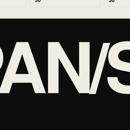
30
30
AN/