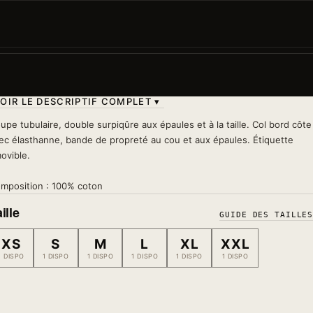
Le même esprit malicieux, version blanche plus
discrète. Pour glisser le clin d'œil sans en rajouter.
Lavage 30°
— à l'envers, sans sèche-linge, sans fer s
le motif
OIR LE DESCRIPTIF COMPLET ▾
upe tubulaire, double surpiqûre aux épaules et à la taille. Col bord côte
ec élasthanne, bande de propreté au cou et aux épaules. Étiquette
ovible.
mposition : 100% coton
ille
GUIDE DES TAILLE
XS
S
M
L
XL
XXL
1 DISPO
1 DISPO
1 DISPO
1 DISPO
1 DISPO
1 DISPO