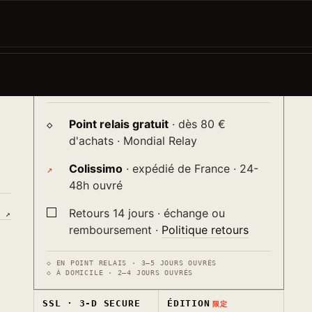
AJOUTER AU PANIER
−
+
→
♡
ur
Livraison
送り
Point relais gratuit
· dès 80 €
d'achats · Mondial Relay
Colissimo
· expédié de France · 24-
48h ouvré
Retours 14 jours · échange ou
S ↗
remboursement ·
Politique retours
◇ EN POINT RELAIS · 3–5 JOURS OUVRÉS
◇ À DOMICILE · 2–4 JOURS OUVRÉS
SSL · 3-D SECURE
ÉDITION
限定