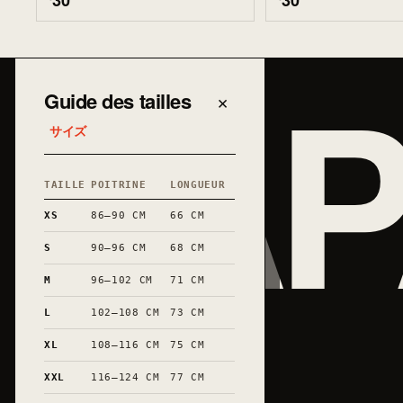
30
30
JAP
Guide des tailles
×
サイズ
TAILLE
POITRINE
LONGUEUR
XS
86–90 CM
66 CM
S
90–96 CM
68 CM
M
96–102 CM
71 CM
L
102–108 CM
73 CM
XL
108–116 CM
75 CM
XXL
116–124 CM
77 CM