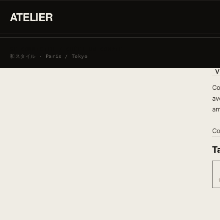
ATELIER
SE CONNECTER / CRÉER UN COMPTE
和スタイル · Paris / Tokyo
V
Co
av
am
Co
Ta