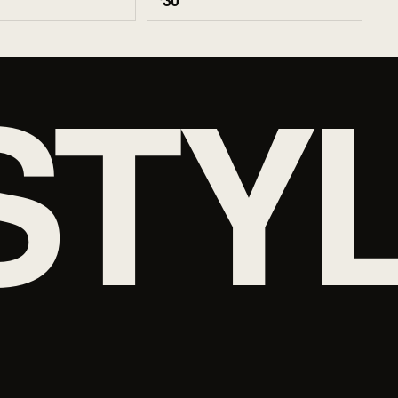
30
STY