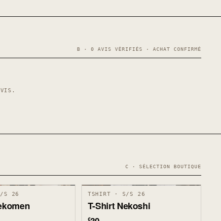
B · 0 AVIS VÉRIFIÉS · ACHAT CONFIRMÉ
AVIS.
C · SÉLECTION BOUTIQUE
S/S 26
TSHIRT · S/S 26
Nekomen
T-Shirt Nekoshi
€