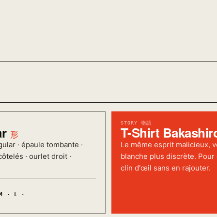
STORY 物語
ar
T-Shirt Bakashir
形
ular · épaule tombante ·
Le même esprit malicieux, v
ôtelés · ourlet droit ·
blanche plus discrète. Pour 
clin d'œil sans en rajouter.
M · L ·