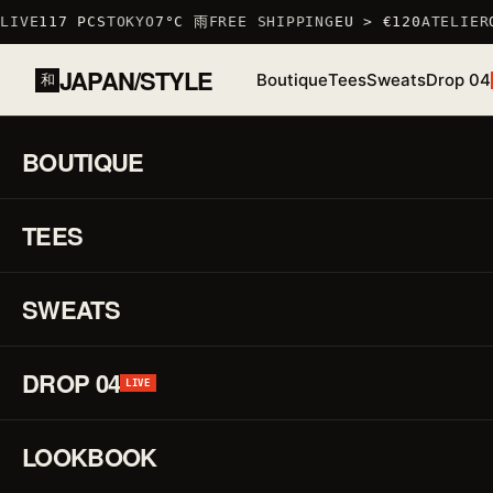
IVE
117 PCS
TOKYO
7°C 雨
FREE SHIPPING
EU > €120
ATELIER
O
JAPAN/STYLE
Boutique
Tees
Sweats
Drop 04
和
ACCUEIL
/
BOUTIQUE
/
TSHIRTS
/
T-SHIRT BAKASHIRO
BOUTIQUE
01 / 03
S
TEES
STOCK BAS · 6 RESTANTS
♡
↗
R
E
SWEATS
DROP 04
P
LIVE
LOOKBOOK