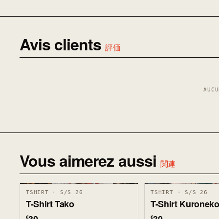
Avis clients
評価
AUCU
Vous aimerez aussi
関連
TSHIRT · S/S 26
TSHIRT · S/S 26
T-Shirt Tako
T-Shirt Kuronek
€
€