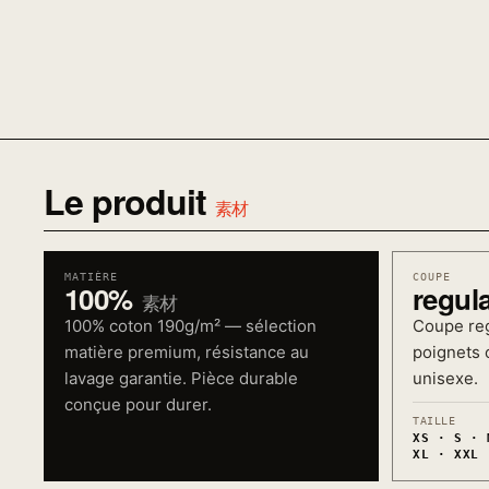
Le produit
素材
MATIÈRE
COUPE
100%
regul
素材
100% coton 190g/m² — sélection
Coupe reg
matière premium, résistance au
poignets c
lavage garantie. Pièce durable
unisexe.
conçue pour durer.
TAILLE
XS · S · 
XL · XXL