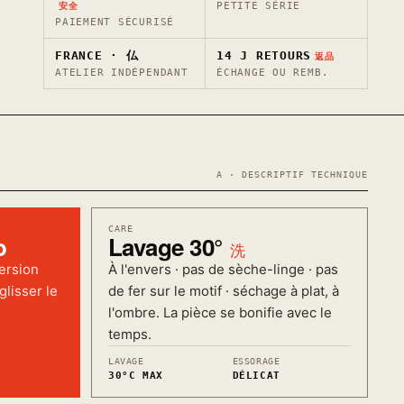
PETITE SÉRIE
安全
PAIEMENT SÉCURISÉ
FRANCE · 仏
14 J RETOURS
返品
ATELIER INDÉPENDANT
ÉCHANGE OU REMB.
A · DESCRIPTIF TECHNIQUE
CARE
o
Lavage 30°
洗
ersion
À l'envers · pas de sèche-linge · pas
glisser le
de fer sur le motif · séchage à plat, à
l'ombre. La pièce se bonifie avec le
temps.
LAVAGE
ESSORAGE
30°C MAX
DÉLICAT