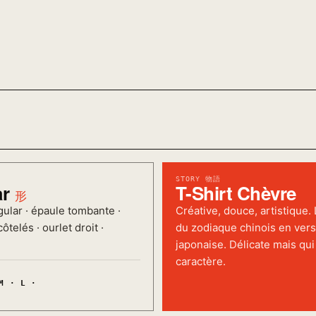
STORY 物語
ar
T-Shirt Chèvre
形
ular · épaule tombante ·
Créative, douce, artistique.
ôtelés · ourlet droit ·
du zodiaque chinois en vers
japonaise. Délicate mais qui
caractère.
M · L ·