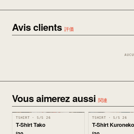
Avis clients
評価
AUCU
Vous aimerez aussi
関連
TSHIRT · S/S 26
TSHIRT · S/S 26
T-Shirt Tako
T-Shirt Kuronek
€
€