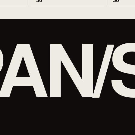
30
30
AN/