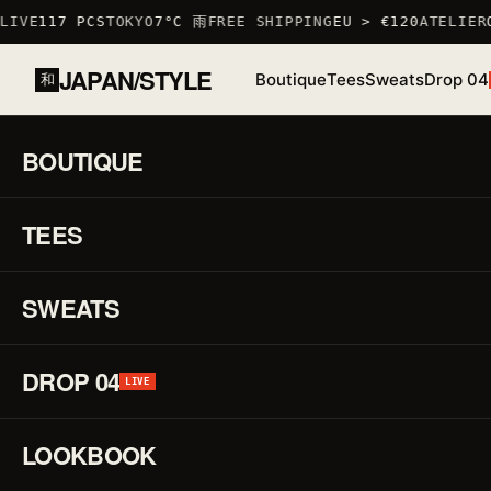
IVE
117 PCS
TOKYO
7°C 雨
FREE SHIPPING
EU > €120
ATELIER
O
JAPAN/STYLE
Boutique
Tees
Sweats
Drop 04
和
ACCUEIL
/
BOUTIQUE
/
TSHIRTS
/
T-SHIRT CHÈVRE
BOUTIQUE
01 / 03
S
TEES
STOCK BAS · 6 RESTANTS
♡
↗
R
F
SWEATS
DROP 04
P
LIVE
LOOKBOOK