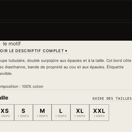
Créative, douce, artistique. La Chèvre du zodiaque
chinois en version kawaii japonaise. Délicate mais qui 
du caractère...
Lavage 30°
— à l'envers, sans sèche-linge, sans fer s
le motif
OIR LE DESCRIPTIF COMPLET ▾
upe tubulaire, double surpiqûre aux épaules et à la taille. Col bord côte
ec élasthanne, bande de propreté au cou et aux épaules. Étiquette
ovible.
mposition : 100% coton
ille
GUIDE DES TAILLE
XS
S
M
L
XL
XXL
1 DISPO
1 DISPO
1 DISPO
1 DISPO
1 DISPO
1 DISPO