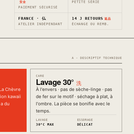
PETITE SÉRIE
安全
PAIEMENT SÉCURISÉ
FRANCE · 仏
14 J RETOURS
返品
ATELIER INDÉPENDANT
ÉCHANGE OU REMB.
A · DESCRIPTIF TECHNIQUE
CARE
Lavage 30°
洗
 La Chèvre
À l'envers · pas de sèche-linge · pas
ion kawaii
de fer sur le motif · séchage à plat, à
 a du
l'ombre. La pièce se bonifie avec le
temps.
LAVAGE
ESSORAGE
30°C MAX
DÉLICAT