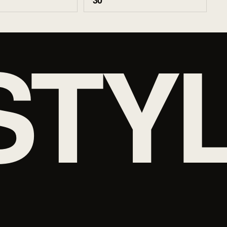
30
STY