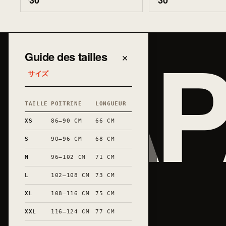
30
30
JAP
Guide des tailles
×
サイズ
TAILLE
POITRINE
LONGUEUR
XS
86–90 CM
66 CM
S
90–96 CM
68 CM
M
96–102 CM
71 CM
L
102–108 CM
73 CM
XL
108–116 CM
75 CM
XXL
116–124 CM
77 CM