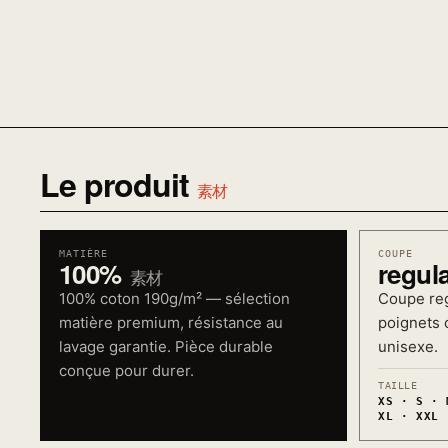
Le produit
素材
MATIÈRE
COUPE
100%
regul
素材
100% coton 190g/m² — sélection
Coupe reg
matière premium, résistance au
poignets c
lavage garantie. Pièce durable
unisexe.
conçue pour durer.
TAILLE
XS · S · 
XL · XXL