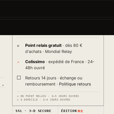
AJOUTER AU PANIER
−
+
→
a
♡
Livraison
ur
送り
Point relais gratuit
· dès 80 €
d'achats · Mondial Relay
Colissimo
· expédié de France · 24-
48h ouvré
Retours 14 jours · échange ou
remboursement ·
Politique retours
S ↗
◇ EN POINT RELAIS · 3–5 JOURS OUVRÉS
◇ À DOMICILE · 2–4 JOURS OUVRÉS
SSL · 3-D SECURE
ÉDITION
限定