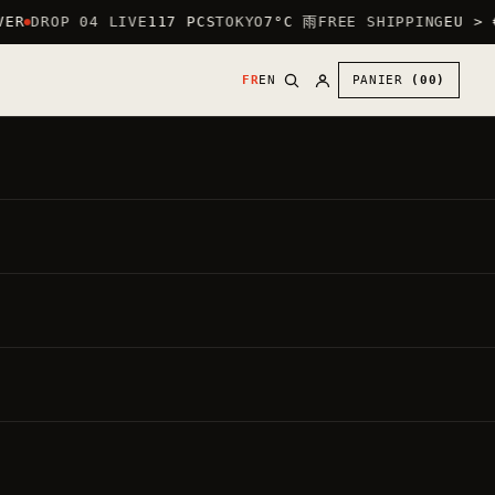
ER
DROP 04 LIVE
117 PCS
TOKYO
7°C 雨
FREE SHIPPING
EU > €
FR
EN
PANIER
(00)
30
€
●
,00
PRIX DIRECT
TVA INCLUSE ·
20.00%
PAR DÉFAUT : LOGO CŒUR (POITRINE) +
GRAND LOGO AU DOS.
METTRE LE GRAND LOGO DEVANT —
GRATUIT
Chaque vêtement est fait à la commande.