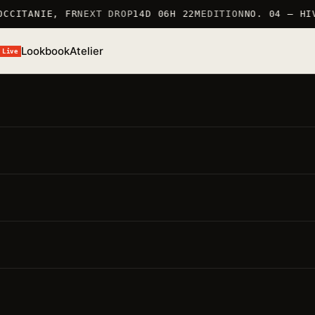
CCITANIE, FR
NEXT DROP
14D 06H 22M
EDITION
NO. 04 — HIV
Lookbook
Atelier
Live
/S 26 · TSHIRT
T-Shirt Chèvre
ÉF. TSHIRT_CHEVRE · 100% COTON 190G/M² · MARQUÉ EN
RANCE
● STOCK BAS · 6 RESTANTS
MARQUÉ EN FRANCE 仏
100% COTON 190G/M²
ÉDITION LIMITÉE
oints forts
要点
Matière · 100% coton 190g/m²
— production soignée,
pièce durable
Coupe · regular
— unisexe, épaule tombante