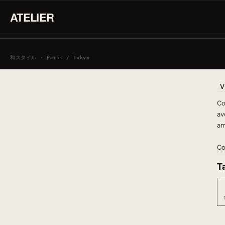
ATELIER
SE CONNECTER / CRÉER UN COMPTE
和スタイル · Paris / Tokyo
V
Co
av
am
Co
Ta