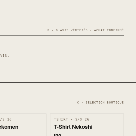
B · 0 AVIS VÉRIFIÉS · ACHAT CONFIRMÉ
AVIS.
C · SÉLECTION BOUTIQUE
S/S 26
TSHIRT · S/S 26
Nekomen
T-Shirt Nekoshi
€