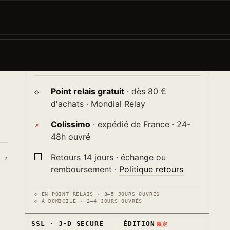
AJOUTER AU PANIER
−
+
→
♡
ur
Livraison
送り
Point relais gratuit
· dès 80 €
d'achats · Mondial Relay
Colissimo
· expédié de France · 24-
48h ouvré
Retours 14 jours · échange ou
S ↗
remboursement ·
Politique retours
◇ EN POINT RELAIS · 3–5 JOURS OUVRÉS
◇ À DOMICILE · 2–4 JOURS OUVRÉS
SSL · 3-D SECURE
ÉDITION
限定