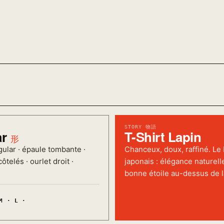
STORY 物語
ar
T-Shirt Lapin
形
ular · épaule tombante ·
Chanceux, doux, raffiné. Le
ôtelés · ourlet droit ·
japonais : élégance naturell
bonne étoile au-dessus de l
M · L ·