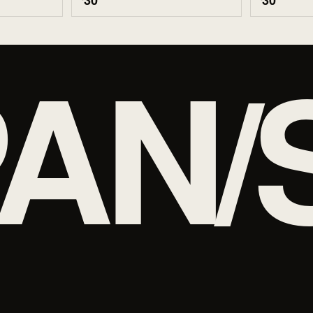
30
30
AN/