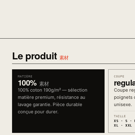
Le produit
素材
MATIÈRE
COUPE
100%
regul
素材
100% coton 190g/m² — sélection
Coupe reg
matière premium, résistance au
poignets c
lavage garantie. Pièce durable
unisexe.
conçue pour durer.
TAILLE
XS · S · 
XL · XXL