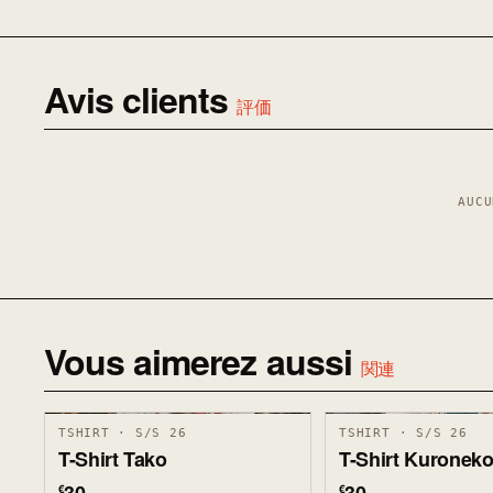
Avis clients
評価
AUCU
Vous aimerez aussi
関連
TSHIRT · S/S 26
TSHIRT · S/S 26
T-Shirt Tako
T-Shirt Kuronek
€
€