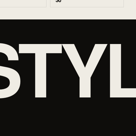
30
STY