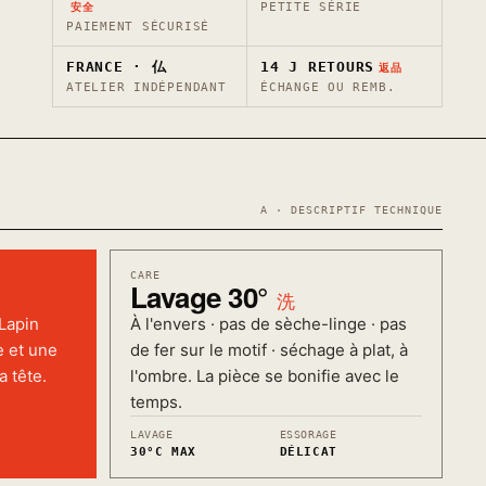
PETITE SÉRIE
安全
PAIEMENT SÉCURISÉ
FRANCE · 仏
14 J RETOURS
返品
ATELIER INDÉPENDANT
ÉCHANGE OU REMB.
A · DESCRIPTIF TECHNIQUE
CARE
Lavage 30°
洗
 Lapin
À l'envers · pas de sèche-linge · pas
e et une
de fer sur le motif · séchage à plat, à
a tête.
l'ombre. La pièce se bonifie avec le
temps.
LAVAGE
ESSORAGE
30°C MAX
DÉLICAT