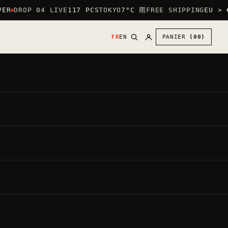
ER
DROP 04 LIVE
117 PCS
TOKYO
7°C 雨
FREE SHIPPING
EU > €
FR
EN
PANIER
(00)
30
€
●
,00
PRIX DIRECT
TVA INCLUSE ·
20.00%
PAR DÉFAUT : LOGO CŒUR (POITRINE) +
GRAND LOGO AU DOS.
METTRE LE GRAND LOGO DEVANT —
GRATUIT
Chaque vêtement est fait à la commande.