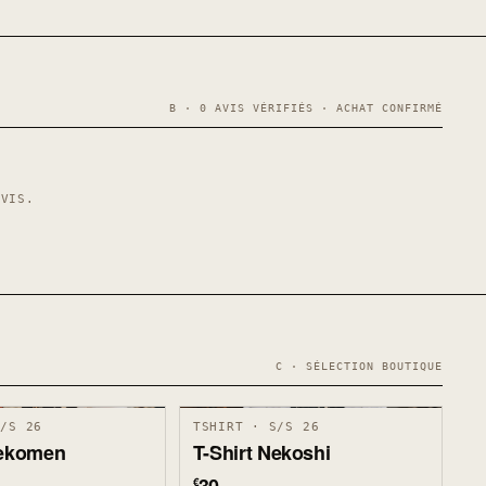
B · 0 AVIS VÉRIFIÉS · ACHAT CONFIRMÉ
AVIS.
C · SÉLECTION BOUTIQUE
S/S 26
TSHIRT · S/S 26
Nekomen
T-Shirt Nekoshi
€