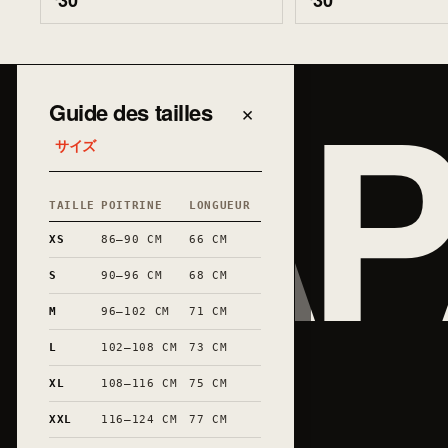
30
30
JAP
Guide des tailles
×
サイズ
TAILLE
POITRINE
LONGUEUR
XS
86–90 CM
66 CM
S
90–96 CM
68 CM
M
96–102 CM
71 CM
L
102–108 CM
73 CM
XL
108–116 CM
75 CM
XXL
116–124 CM
77 CM