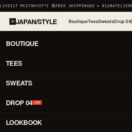
IVE
117 PCS
TOKYO
7°C 雨
FREE SHIPPING
EU > €120
ATELIER
O
JAPAN/STYLE
Boutique
Tees
Sweats
Drop 04
和
ACCUEIL
/
BOUTIQUE
/
TSHIRTS
/
T-SHIRT LAPIN
BOUTIQUE
01 / 03
S
TEES
STOCK BAS · 6 RESTANTS
♡
↗
R
F
SWEATS
DROP 04
P
LIVE
LOOKBOOK