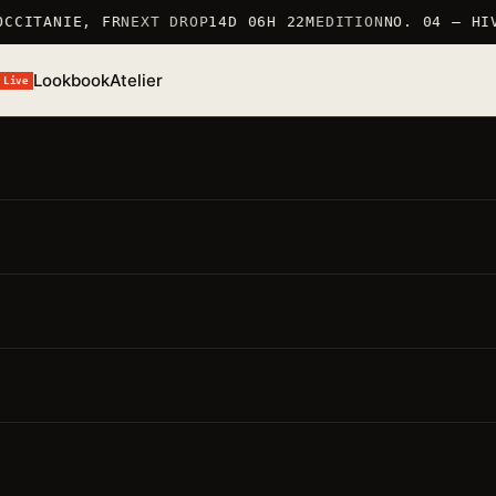
CCITANIE, FR
NEXT DROP
14D 06H 22M
EDITION
NO. 04 — HIV
Lookbook
Atelier
Live
/S 26 · TSHIRT
T-Shirt Lapin
ÉF. TSHIRT_LAPIN · 100% COTON 190G/M² · MARQUÉ EN
RANCE
● STOCK BAS · 6 RESTANTS
MARQUÉ EN FRANCE 仏
100% COTON 190G/M²
ÉDITION LIMITÉE
oints forts
要点
Matière · 100% coton 190g/m²
— production soignée,
pièce durable
Coupe · regular
— unisexe, épaule tombante