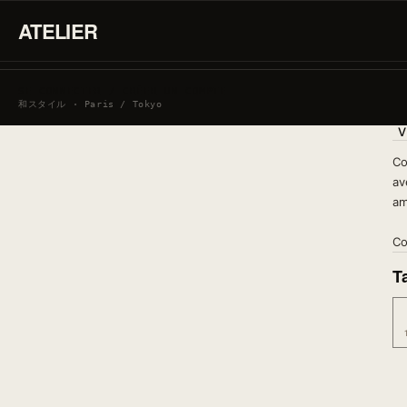
ATELIER
SE CONNECTER / CRÉER UN COMPTE
和スタイル · Paris / Tokyo
V
Co
av
am
Co
Ta