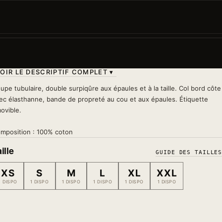
Chanceux, doux, raffiné. Le Lapin japonais : élégance
naturelle et une bonne étoile au-dessus de la tête.
Lavage 30°
— à l'envers, sans sèche-linge, sans fer s
le motif
OIR LE DESCRIPTIF COMPLET ▾
upe tubulaire, double surpiqûre aux épaules et à la taille. Col bord côte
ec élasthanne, bande de propreté au cou et aux épaules. Étiquette
ovible.
mposition : 100% coton
ille
GUIDE DES TAILLE
XS
S
M
L
XL
XXL
1 DISPO
1 DISPO
1 DISPO
1 DISPO
1 DISPO
1 DISPO