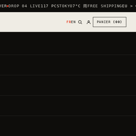
ER
DROP 04 LIVE
117 PCS
TOKYO
7°C 雨
FREE SHIPPING
EU > €
FR
EN
PANIER
(00)
30
€
●
,00
PRIX DIRECT
N
TVA INCLUSE ·
20.00%
PAR DÉFAUT : LOGO CŒUR (POITRINE) +
GRAND LOGO AU DOS.
METTRE LE GRAND LOGO DEVANT —
GRATUIT
Chaque vêtement est fait à la commande.