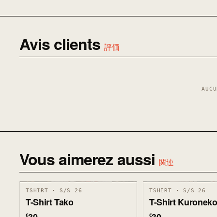
Avis clients
評価
AUCU
Vous aimerez aussi
関連
TSHIRT · S/S 26
TSHIRT · S/S 26
T-Shirt Tako
T-Shirt Kuronek
€
€