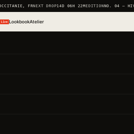
CCITANIE, FR
NEXT DROP
14D 06H 22M
EDITION
NO. 04 — HIV
Lookbook
Atelier
Live
/S 26 · TSHIRT
T-Shirt Nekoufo
ÉF. TSHIRT_NEKOUFO · 100% COTON 190G/M² · MARQUÉ E
RANCE
● STOCK BAS · 6 RESTANTS
MARQUÉ EN FRANCE 仏
100% COTON 190G/M²
ÉDITION LIMITÉE
oints forts
要点
Matière · 100% coton 190g/m²
— production soignée,
pièce durable
Coupe · regular
— unisexe, épaule tombante