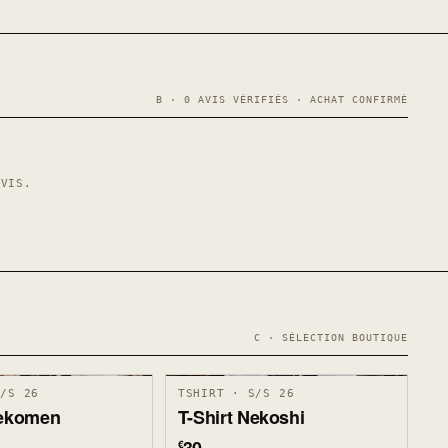
B · 0 AVIS VÉRIFIÉS · ACHAT CONFIRMÉ
AVIS.
C · SÉLECTION BOUTIQUE
S/S 26
TSHIRT · S/S 26
Nekomen
T-Shirt Nekoshi
€