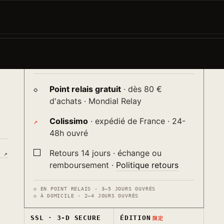
AJOUTER AU PANIER
−
+
→
ça
♡
ur
Livraison
送り
Point relais gratuit
· dès 80 €
d'achats · Mondial Relay
Colissimo
· expédié de France · 24-
48h ouvré
Retours 14 jours · échange ou
S ↗
remboursement ·
Politique retours
◇ EN POINT RELAIS · 3–5 JOURS OUVRÉS
◇ À DOMICILE · 2–4 JOURS OUVRÉS
SSL · 3-D SECURE
ÉDITION
限定