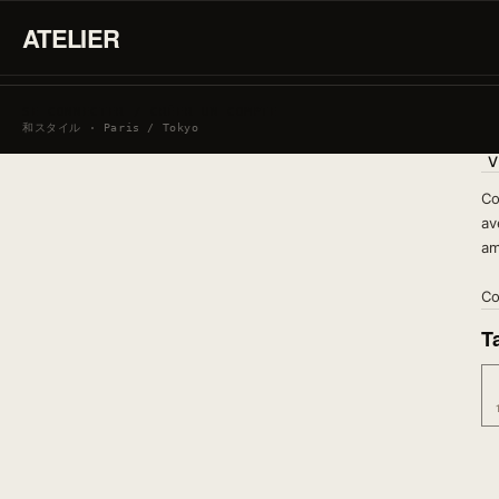
ATELIER
SE CONNECTER / CRÉER UN COMPTE
和スタイル · Paris / Tokyo
V
Co
av
am
Co
Ta