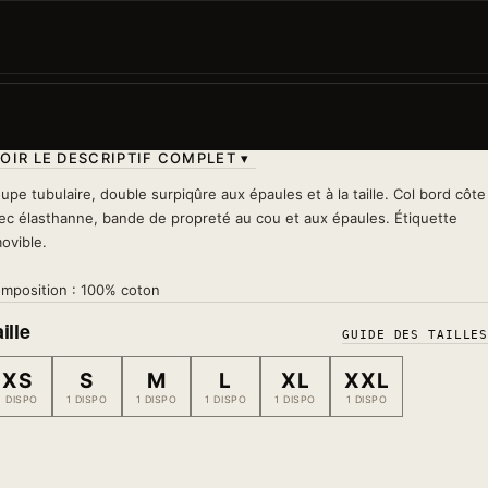
Des chats venus de l'espace. Oui oui. Original, fun, et 
lance toujours une conversation.
Lavage 30°
— à l'envers, sans sèche-linge, sans fer s
le motif
OIR LE DESCRIPTIF COMPLET ▾
upe tubulaire, double surpiqûre aux épaules et à la taille. Col bord côte
ec élasthanne, bande de propreté au cou et aux épaules. Étiquette
ovible.
mposition : 100% coton
ille
GUIDE DES TAILLE
XS
S
M
L
XL
XXL
1 DISPO
1 DISPO
1 DISPO
1 DISPO
1 DISPO
1 DISPO