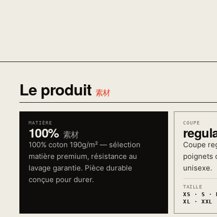
Le produit
素材
MATIÈRE
COUPE
100%
regul
素材
100% coton 190g/m² — sélection
Coupe reg
matière premium, résistance au
poignets c
lavage garantie. Pièce durable
unisexe.
conçue pour durer.
TAILLE
XS · S · 
XL · XXL