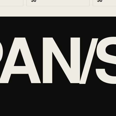
30
30
AN/