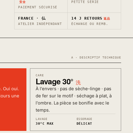
PETITE SÉRIE
安全
PAIEMENT SÉCURISÉ
FRANCE · 仏
14 J RETOURS
返品
ATELIER INDÉPENDANT
ÉCHANGE OU REMB.
A · DESCRIPTIF TECHNIQUE
CARE
Lavage 30°
洗
. Oui oui.
À l'envers · pas de sèche-linge · pas
ujours une
de fer sur le motif · séchage à plat, à
l'ombre. La pièce se bonifie avec le
temps.
LAVAGE
ESSORAGE
30°C MAX
DÉLICAT