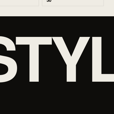
30
STY