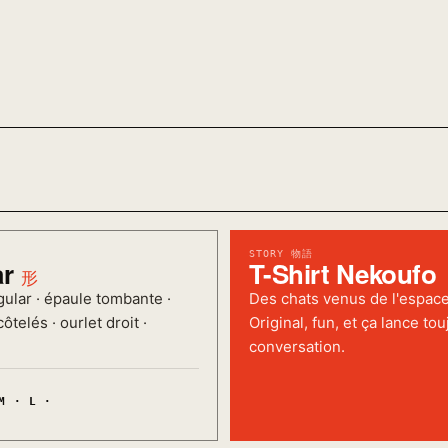
STORY 物語
ar
T-Shirt Nekoufo
形
ular · épaule tombante ·
Des chats venus de l'espace
ôtelés · ourlet droit ·
Original, fun, et ça lance to
conversation.
M · L ·