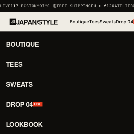
IVE
117 PCS
TOKYO
7°C 雨
FREE SHIPPING
EU > €120
ATELIER
O
JAPAN/STYLE
Boutique
Tees
Sweats
Drop 04
和
ACCUEIL
/
BOUTIQUE
/
TSHIRTS
/
T-SHIRT NEKOUFO
BOUTIQUE
01 / 03
S
TEES
STOCK BAS · 6 RESTANTS
♡
↗
R
F
SWEATS
DROP 04
P
LIVE
LOOKBOOK