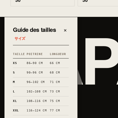
30
30
JAP
Guide des tailles
×
サイズ
TAILLE
POITRINE
LONGUEUR
XS
86–90 CM
66 CM
S
90–96 CM
68 CM
M
96–102 CM
71 CM
L
102–108 CM
73 CM
XL
108–116 CM
75 CM
XXL
116–124 CM
77 CM